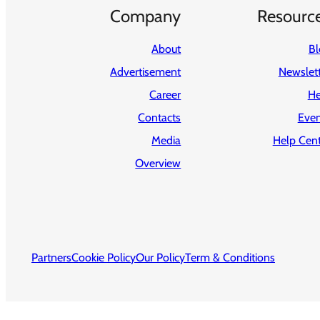
Company
Resourc
About
Bl
Advertisement
Newslet
Career
He
Contacts
Even
Media
Help Cent
Overview
Partners
Cookie Policy
Our Policy
Term & Conditions