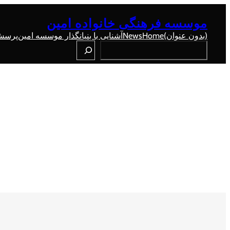
رفتن
به
موسسه فرهنگی خانواده امین
محتوا
 پاسخ
آشنایی با بنیانگذار موسسه امین
News
Home
(بدون عنوان)
Search